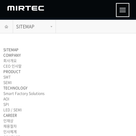
SITEMAP
SITEMAP
COMPANY
회사개요
CEO 인사말
PRODUCT
SMT
SEMI
TECHNOLOGY
Smart Factory Solutions
AOI
SPI
LED / SEMI
CAREER
인재상
채용절차
인사체계