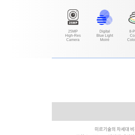
25MP
Digital
8-
High-Res
Blue Light
Co
Camera
Moiré
Colo
미르기술의 차세대 비전