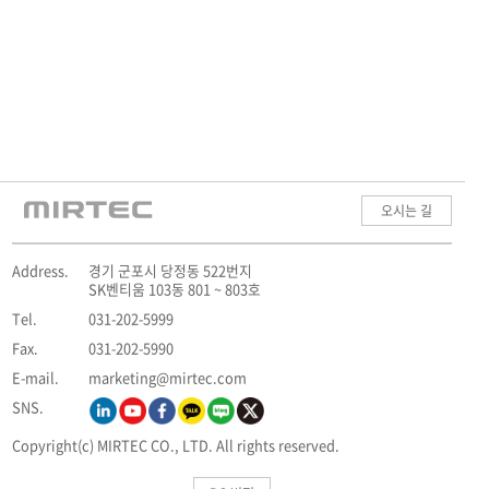
오시는 길
Address.
경기 군포시 당정동 522번지
SK벤티움 103동 801 ~ 803호
Tel.
031-202-5999
Fax.
031-202-5990
E-mail.
marketing@mirtec.com
SNS.
Copyright(c) MIRTEC CO., LTD. All rights reserved.