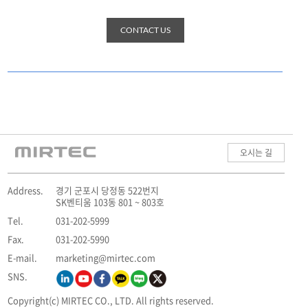
CONTACT US
오시는 길
Address.
경기 군포시 당정동 522번지
SK벤티움 103동 801 ~ 803호
Tel.
031-202-5999
Fax.
031-202-5990
E-mail.
marketing@mirtec.com
SNS.
Copyright(c) MIRTEC CO., LTD. All rights reserved.