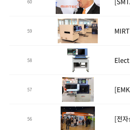
[SM
60
MIRT
59
Elec
58
[EMK
57
[전자
56