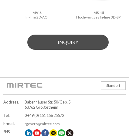
MV-6
MS-15
In-line 2D-AOI
Hochwertiges In-line 3D-SPI
INQUIRY
Standort
Address.
Babenhäuser Str. 50/Geb. 5
63762 Großostheim
Tel.
0 +49 (0) 151 156 25572
E-mail.
rgesero@mirtec.com
SNS.