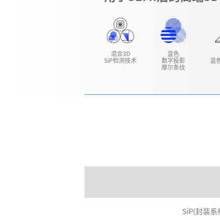
混合3D
蓝色
SiP检测技术
数字投影
蓝
摩尔条纹
SiP(封