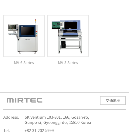
MV-6 Series
MV-3 Series
交通地图
Address.
SK Ventium 103-801, 166, Gosan-ro,
Gunpo-si, Gyeonggi-do, 15850 Korea
Tel.
+82-31-202-5999