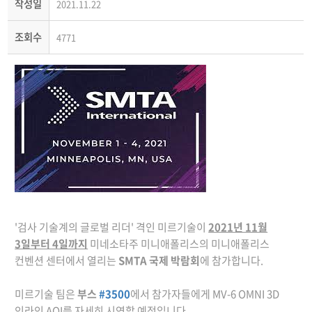
작성일
2021.11.22
조회수
4771
'검사 기술계의 글로벌 리더' 격인 미르기술이
2021년 11월
3일부터 4일까지
미네소타주 미니애폴리스의 미니애폴리스
컨벤션 센터에서 열리는
SMTA 국제 박람회
에 참가합니다.
미르기술 팀은
부스
#3500
에서 참가자들에게 MV-6 OMNI 3D
인라인 AOI를 자세히 시연할 예정입니다.